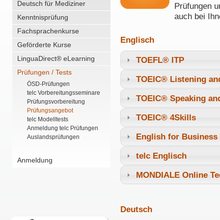
Deutsch für Mediziner
Prüfungen u
auch bei Ihn
Kenntnisprüfung
Fachsprachenkurse
Englisch
Geförderte Kurse
LinguaDirect® eLearning
TOEFL® ITP
Prüfungen / Tests
TOEIC® Listening an
ÖSD-Prüfungen
telc Vorbereitungsseminare
TOEIC® Speaking and
Prüfungsvorbereitung
Prüfungsangebot
TOEIC® 4Skills
telc Modelltests
Anmeldung telc Prüfungen
English for Business
Auslandsprüfungen
telc Englisch
Anmeldung
MONDIALE Online Tec
Deutsch