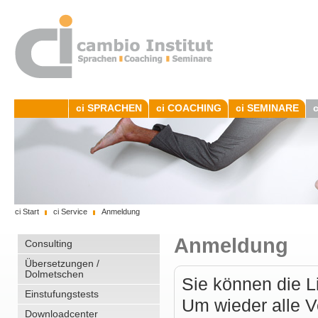
ci SPRACHEN
ci COACHING
ci SEMINARE
ci Start
ci Service
Anmeldung
Anmeldung
Consulting
Übersetzungen /
Dolmetschen
Sie können die Li
Einstufungstests
Um wieder alle V
Downloadcenter