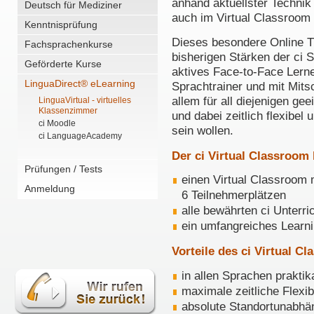
anhand aktuellster Technik 
Deutsch für Mediziner
auch im Virtual Classroom 
Kenntnisprüfung
Dieses besondere Online Tr
Fachsprachenkurse
bisherigen Stärken der ci S
Geförderte Kurse
aktives Face-to-Face Ler
LinguaDirect® eLearning
Sprachtrainer und mit Mitsc
allem für all diejenigen gee
LinguaVirtual - virtuelles
Klassenzimmer
und dabei zeitlich flexibel
ci Moodle
sein wollen.
ci LanguageAcademy
Der ci Virtual Classroom 
Prüfungen / Tests
einen Virtual Classroom 
Anmeldung
6 Teilnehmerplätzen
alle bewährten ci Unterri
ein umfangreiches Lear
Vorteile des ci Virtual C
in allen Sprachen praktik
maximale zeitliche Flexib
absolute Standortunabhän