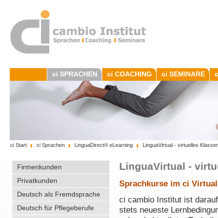
ci SPRACHEN
ci COACHING
ci SEMINARE
ci Start
ci Sprachen
LinguaDirect® eLearning
LinguaVirtual - virtuelles Klass
LinguaVirtual - vir
Firmenkunden
Privatkunden
Sprachkurse im ci Virtua
Deutsch als Fremdsprache
ci cambio Institut ist dara
Deutsch für Pflegeberufe
stets neueste Lernbedingun