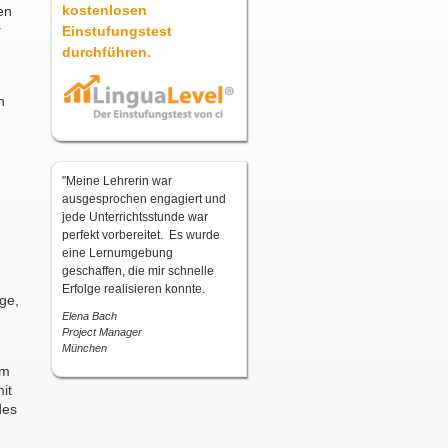
kostenlosen
en
r
Einstufungstest
durchführen.
n
"Meine Lehrerin war
ausgesprochen engagiert und
jede Unterrichtsstunde war
perfekt vorbereitet. Es wurde
eine Lernumgebung
geschaffen, die mir schnelle
Erfolge realisieren konnte.
ge,
Elena Bach
Project Manager
München
em
mit
des