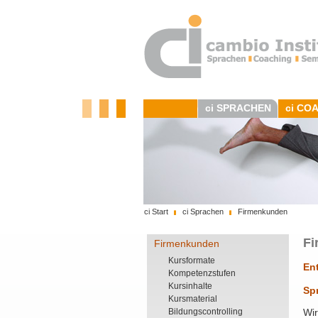
ci SPRACHEN
ci CO
ci Start
ci Sprachen
Firmenkunden
Fi
Firmenkunden
Kursformate
En
Kompetenzstufen
Kursinhalte
Sp
Kursmaterial
Bildungscontrolling
Wir