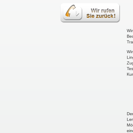
Wir
Bed
Tra
Wir
Lin
Zug
Tes
Kur
Der
Ler
Mög
ei