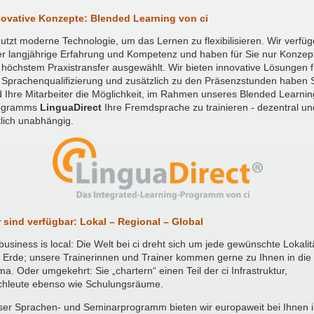
novative Konzepte: Blended Learning von ci
nutzt moderne Technologie, um das Lernen zu flexibilisieren. Wir verfü
r langjährige Erfahrung und Kompetenz und haben für Sie nur Konzep
 höchstem Praxistransfer ausgewählt. Wir bieten innovative Lösungen f
 Sprachenqualifizierung und zusätzlich zu den Präsenzstunden haben 
 Ihre Mitarbeiter die Möglichkeit, im Rahmen unseres Blended Learnin
ogramms
LinguaDirect
Ihre Fremdsprache zu trainieren - dezentral un
tlich unabhängig.
 sind verfügbar: Lokal – Regional – Global
 business is local: Die Welt bei ci dreht sich um jede gewünschte Lokalit
 Erde; unsere Trainerinnen und Trainer kommen gerne zu Ihnen in die
ma. Oder umgekehrt: Sie „chartern“ einen Teil der ci Infrastruktur,
chleute ebenso wie Schulungsräume.
er Sprachen- und Seminarprogramm bieten wir europaweit bei Ihnen 