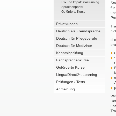
Ex- und Impatriatestraining
Sta
Sprachenportal
für
Geförderte Kurse
uns
Pro
Privatkunden
Tra
Deutsch als Fremdsprache
nic
Deutsch für Pflegeberufe
ci 
bra
Deutsch für Mediziner
Kenntnisprüfung
G
S
Fachsprachenkurse
C
Geförderte Kurse
E
M
LinguaDirect® eLearning
s
Prüfungen / Tests
A
p
Anmeldung
Wir
Unt
un
Tra