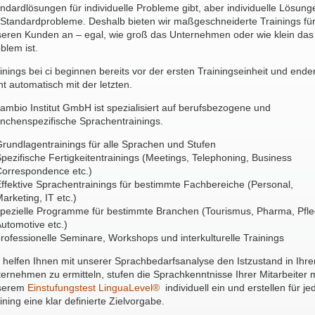
ndardlösungen für individuelle Probleme gibt, aber individuelle Lösung
 Standardprobleme. Deshalb bieten wir maßgeschneiderte Trainings fü
eren Kunden an – egal, wie groß das Unternehmen oder wie klein das
blem ist.
inings bei ci beginnen bereits vor der ersten Trainingseinheit und ende
ht automatisch mit der letzten.
cambio Institut GmbH ist spezialisiert auf berufsbezogene und
nchenspezifische Sprachentrainings.
rundlagentrainings für alle Sprachen und Stufen
pezifische Fertigkeitentrainings (Meetings, Telephoning, Business
orrespondence etc.)
ffektive Sprachentrainings für bestimmte Fachbereiche (Personal,
arketing, IT etc.)
pezielle Programme für bestimmte Branchen (Tourismus, Pharma, Pfle
utomotive etc.)
rofessionelle Seminare, Workshops und interkulturelle Trainings
 helfen Ihnen mit unserer Sprachbedarfsanalyse den Istzustand in Ihr
ernehmen zu ermitteln, stufen die Sprachkenntnisse Ihrer Mitarbeiter 
serem
Einstufungstest LinguaLevel®
individuell ein und erstellen für je
ining eine klar definierte Zielvorgabe.