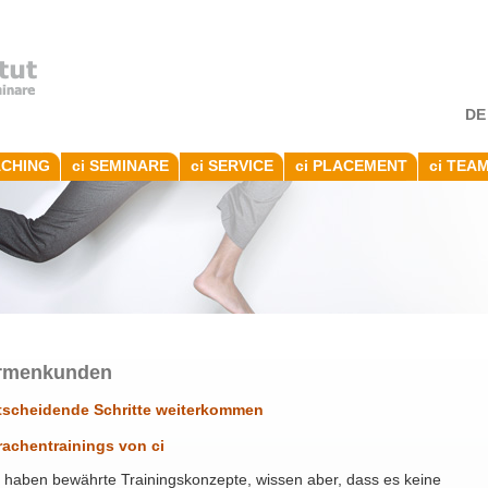
DE
ACHING
ci SEMINARE
ci SERVICE
ci PLACEMENT
ci TEA
rmenkunden
tscheidende Schritte weiterkommen
rachentrainings von ci
 haben bewährte Trainingskonzepte, wissen aber, dass es keine