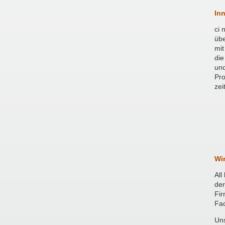
In
ci 
übe
mit
die
und
Pr
zei
Wir
All
der
Fir
Fa
Uns