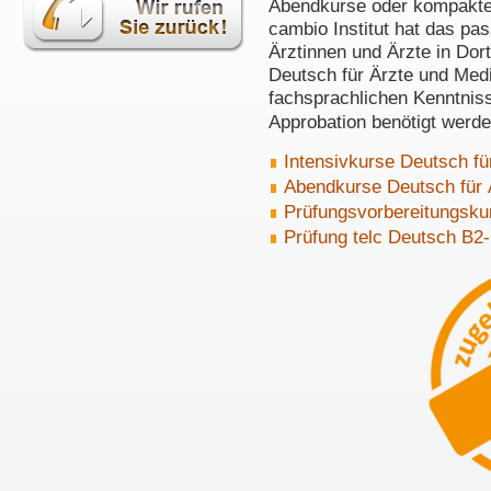
Abendkurse oder kompakte 
cambio Institut hat das p
Ärztinnen und Ärzte in Do
Deutsch für Ärzte und Mediz
fachsprachlichen Kenntnisss
Approbation benötigt werde
Intensivkurse Deutsch fü
Abendkurse Deutsch für 
Prüfungsvorbereitungsku
Prüfung telc Deutsch B2