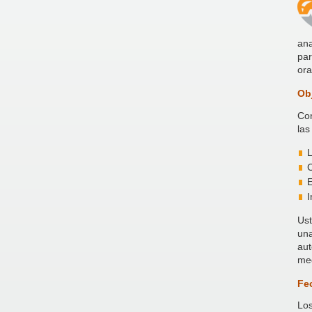
ana
par
ora
Ob
Con
las
L
C
E
I
Ust
una
aut
med
Fe
Los