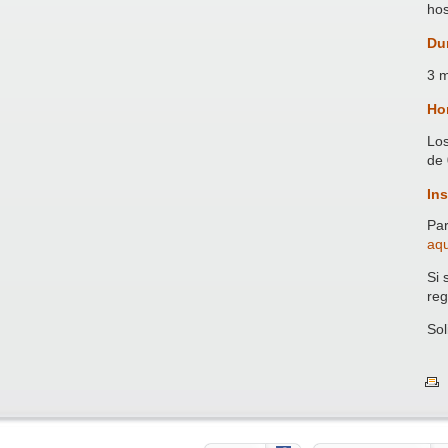
hos
Du
3 m
Ho
Los
de 
Ins
Par
aqu
Si 
reg
Sol