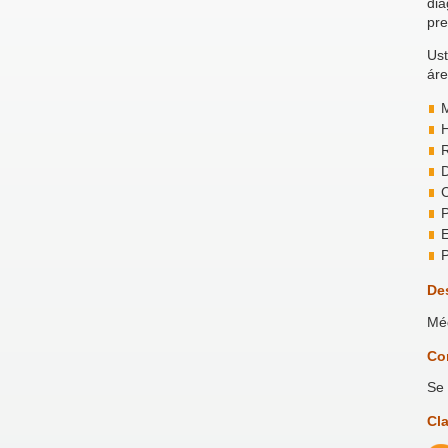
dia
pre
Ust
áre
M
H
R
D
C
P
E
P
De
Méd
Co
Se 
Cl