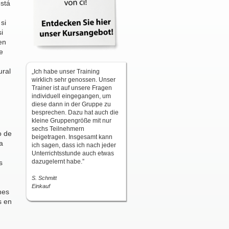
stá
si
i
en
e
ural
„Ich habe unser Training
wirklich sehr genossen. Unser
Trainer ist auf unsere Fragen
individuell eingegangen, um
diese dann in der Gruppe zu
besprechen. Dazu hat auch die
kleine Gruppengröße mit nur
sechs Teilnehmern
o de
beigetragen. Insgesamt kann
a
ich sagen, dass ich nach jeder
Unterrichtsstunde auch etwas
dazugelernt habe.”
s
S. Schmitt
Einkauf
nes
s en