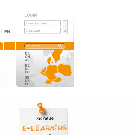
LOGIN
I
EN
M
DE
CH
AT
BE
NL
LU
SE
DK
PL