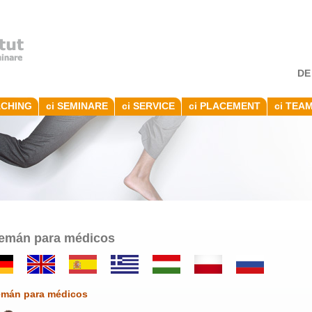
DE
ACHING
ci SEMINARE
ci SERVICE
ci PLACEMENT
ci TEA
emán para médicos
emán para médicos