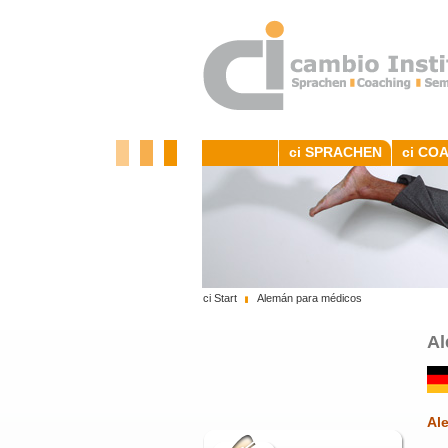
ci SPRACHEN
ci CO
ci Start
Alemán para médicos
Al
Al