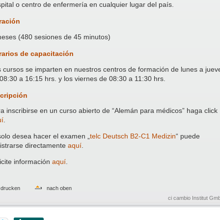
pital o centro de enfermería en cualquier lugar del país.
ración
eses (480 sesiones de 45 minutos)
rarios de capacitación
 cursos se imparten en nuestros centros de formación de lunes a juev
08:30 a 16:15 hrs. y los viernes de 08:30 a 11:30 hrs.
cripción
a inscribirse en un curso abierto de “Alemán para médicos” haga click
í
.
solo desea hacer el examen „
telc Deutsch B2-C1 Medizin
“ puede
istrarse directamente
aquí
.
icite información
aquí
.
drucken
nach oben
ci cambio Institut G