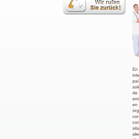
En 
int
paí
sol
de 
ent
en 
órg
cor
con
sit
ale