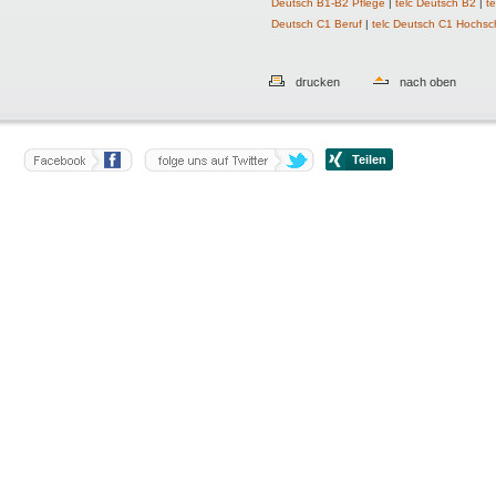
Deutsch B1-B2 Pflege
|
telc Deutsch B2
|
t
Deutsch C1 Beruf
|
telc Deutsch C1 Hochsc
drucken
nach oben