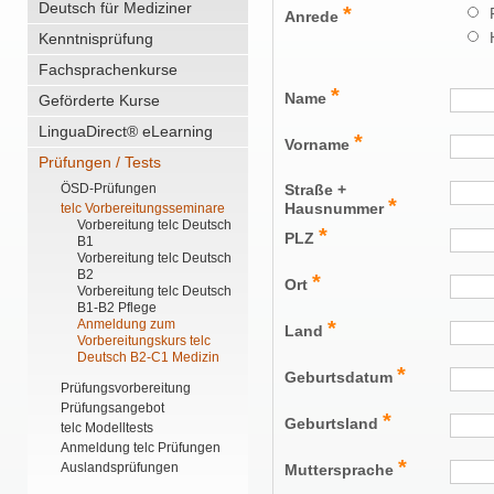
Deutsch für Mediziner
*
Anrede
Kenntnisprüfung
Fachsprachenkurse
*
Name
Geförderte Kurse
LinguaDirect® eLearning
*
Vorname
Prüfungen / Tests
Straße +
ÖSD-Prüfungen
*
Hausnummer
telc Vorbereitungsseminare
Vorbereitung telc Deutsch
*
PLZ
B1
Vorbereitung telc Deutsch
B2
*
Ort
Vorbereitung telc Deutsch
B1-B2 Pflege
*
Anmeldung zum
Land
Vorbereitungskurs telc
Deutsch B2-C1 Medizin
*
Geburtsdatum
Prüfungsvorbereitung
Prüfungsangebot
*
Geburtsland
telc Modelltests
Anmeldung telc Prüfungen
*
Auslandsprüfungen
Muttersprache