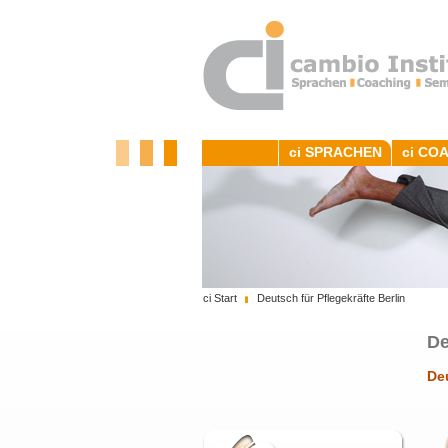
ci SPRACHEN
ci CO
ci Start
Deutsch für Pflegekräfte Berlin
De
Deu