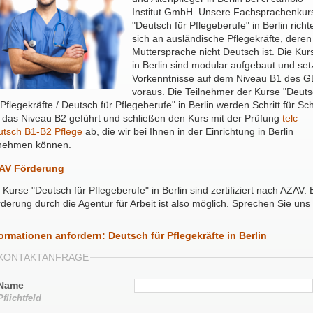
Institut GmbH. Unsere Fachsprachenkur
"Deutsch für Pflegeberufe" in Berlin richt
sich an ausländische Pflegekräfte, deren
Muttersprache nicht Deutsch ist. Die Kur
in Berlin sind modular aufgebaut und se
Vorkenntnisse auf dem Niveau B1 des 
voraus. Die Teilnehmer der Kurse "Deut
 Pflegekräfte / Deutsch für Pflegeberufe" in Berlin werden Schritt für Schr
 das Niveau B2 geführt und schließen den Kurs mit der Prüfung
telc
tsch B1-B2 Pflege
ab, die wir bei Ihnen in der Einrichtung in Berlin
nehmen können.
AV Förderung
 Kurse "Deutsch für Pflegeberufe" in Berlin sind zertifiziert nach AZAV. 
derung durch die Agentur für Arbeit ist also möglich. Sprechen Sie uns
ormationen anfordern: Deutsch für Pflegekräfte in Berlin
KONTAKTANFRAGE
Name
Pflichtfeld