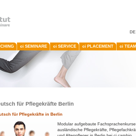
DE
ACHING
ci SEMINARE
ci SERVICE
ci PLACEMENT
ci TEA
utsch für Pflegekräfte Berlin
tsch für Pflegekräfte in Berlin
Modular aufgebaute Fachsprachenkurse 
ausländische Pflegekräfte, Pflegefachkrä
und Altenpfleger in Berlin bei ci cambio