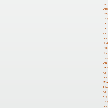
für 
Dor
Pfle
Pfle
für
P
für 
für
P
Deut
Heil
Pfle
Deut
Kass
Deut
Lüb
für
P
Deut
Mün
Pfle
für 
Reg
Pfle
Deut