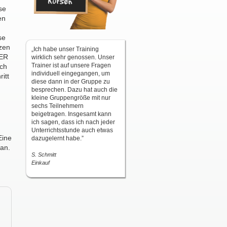
se
en
se
tzen
„Ich habe unser Training
GER
wirklich sehr genossen. Unser
Trainer ist auf unsere Fragen
sch
individuell eingegangen, um
itt
diese dann in der Gruppe zu
besprechen. Dazu hat auch die
kleine Gruppengröße mit nur
sechs Teilnehmern
beigetragen. Insgesamt kann
ich sagen, dass ich nach jeder
Unterrichtsstunde auch etwas
Eine
dazugelernt habe.”
 an.
S. Schmitt
Einkauf