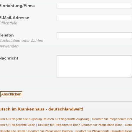
Einrichtung/Firma
E-Mail-Adresse
Pflichtfeld
Telefon
Buchstaben oder Zahlen
verwenden
Nachricht
utsch im Krankenhaus - deutschlandweit!
sch für Pflegeberufe Augsburg-Deutsch für Pflegekräfte Augsburg
|
Deutsch für Pflegeberufe Berl
sch für Pflegekräfte Berlin
|
Deutsch für
Pflegeberufe
Bonn-Deutsch für Pflegekräfte Bonn
|
Deut
flegeberufe
Bremen-Deutsch für Pflegekräfte Bremen
|
Deutsch für Pflegeberufe Darmstadt-Deu