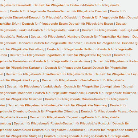
Pflegekräfte Darmstadt
|
Deutsch für Pflegeberufe Dortmund-Deutsch für Pflegekräfte
tmund
|
Deutsch für
Pflegeberufe
Dresden-Deutsch für Pflegekräfte Dresden
|
Deutsch für
geberufe Düsseldorf-Deutsch für Pflegekräfte Düsseldorf
|
Deutsch für Pflegeberufe Erfurt-Deutsc
gekräfte Erfurt
|
Deutsch für Pflegeberufe Essen-Deutsch für Pflegekräfte Essen
|
Deutsch
flegeberufe
Frankfurt-Deutsch für Pflegekräfte Frankfurt
|
Deutsch für
Pflegeberufe
Freiburg-Deu
Pflegekräfte Freiburg
|
Deutsch für
Pflegeberufe
Hamburg-Deutsch für Pflegekräfte Hamburg
|
Deu
flegeberufe
Hannover-Deutsch für Pflegekräfte Hannover
|
Deutsch für
Pflegeberufe
Heidelberg
sch für Pflegekräfte Heidelberg
|
Deutsch für Pflegeberufe Heilbronn-Deutsch für Pflegekräfte
bronn
|
Deutsch für Pflegeberufe Ingolstadt-Deutsch für Pflegekräfte Ingolstadt
|
Deutsch für
geberufe Kaiserslautern-Deutsch für Pflegekräfte Kaiserslautern
|
Deutsch für
Pflegeberufe
Karls
sch für Pflegekräfte Karlsruhe
|
Deutsch für
Pflegeberufe
Kassel-Deutsch für Pflegekräfte
el
|
Deutsch für
Pflegeberufe
Köln-Deutsch für Pflegekräfte Köln
|
Deutsch für
Pflegeberufe
Leip
sch für Pflegekräfte Leipzig
|
Deutsch für Pflegeberufe Lübeck-Deutsch für Pflegekräfte
eck
|
Deutsch für Pflegeberufe Ludwigshafen-Deutsch für Pflegekräfte Ludwigshafen
|
Deutsch
flegeberufe
Mannheim-Deutsch für Pflegekräfte Mannheim
|
Deutsch für
Pflegeberufe
München-
sch für Pflegekräfte München
|
Deutsch für Pflegeberufe Münster-Deutsch für Pflegekräfte
ster
|
Deutsch für
Pflegeberufe
Nürnberg-Deutsch für Pflegekräfte Nürnberg
|
Deutsch für
geberufe Offenburg-Deutsch für Pflegekräfte Offenburg
|
Deutsch für Pflegeberufe Passau-Deuts
Pflegekräfte Passau
|
Deutsch für Pflegeberufe Regensburg-Deutsch für Pflegekräfte
ensburg
|
Deutsch für
Pflegeberufe
Rostock-Deutsch für Pflegekräfte Rostock
|
Deutsch für
geberufe Saarbrücken-Deutsch für Pflegekräfte Saarbrücken
|
Deutsch für
Pflegeberufe
Stuttgart
sch für Pflegekräfte Stuttgart
|
Deutsch für Pflegeberufe Tübingen-Deutsch für Pflegekräfte