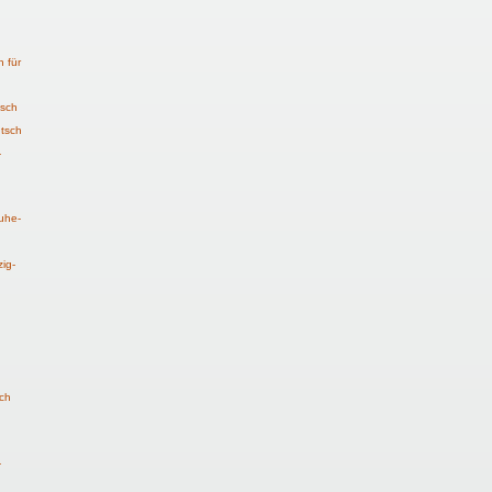
h für
tsch
tsch
-
ruhe-
zig-
ch
-