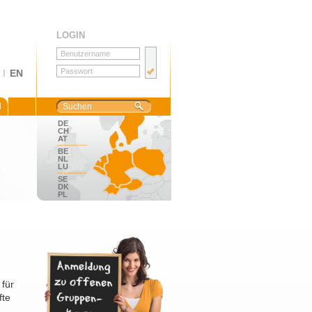
LOGIN
I
EN
M
DE
CH
AT
BE
NL
LU
SE
DK
PL
für
fte