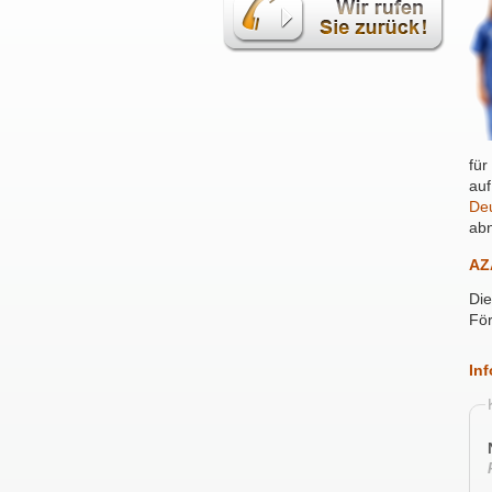
für
auf
Deu
ab
AZ
Die
För
Inf