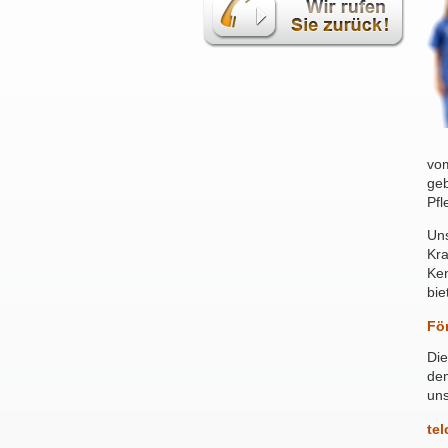
vom
geb
Pfl
Uns
Kra
Ken
bie
För
Die
dem
uns
te