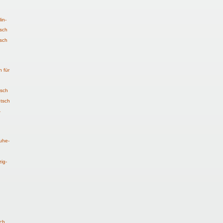
in-
sch
tsch
h für
tsch
tsch
-
ruhe-
zig-
ch