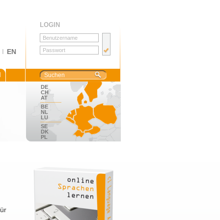
LOGIN
I
EN
M
DE
CH
AT
BE
NL
LU
SE
DK
PL
ür