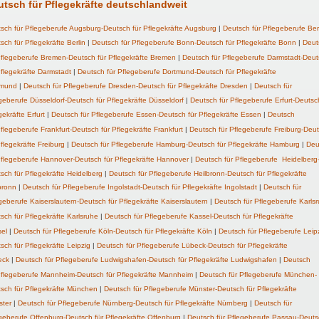
utsch für Pflegekräfte deutschlandweit
sch für Pflegeberufe Augsburg-Deutsch für Pflegekräfte Augsburg
|
Deutsch für Pflegeberufe Berl
sch für Pflegekräfte Berlin
|
Deutsch für
Pflegeberufe
Bonn-Deutsch für Pflegekräfte Bonn
|
Deut
flegeberufe
Bremen-Deutsch für Pflegekräfte Bremen
|
Deutsch für Pflegeberufe Darmstadt-Deu
Pflegekräfte Darmstadt
|
Deutsch für Pflegeberufe Dortmund-Deutsch für Pflegekräfte
tmund
|
Deutsch für
Pflegeberufe
Dresden-Deutsch für Pflegekräfte Dresden
|
Deutsch für
geberufe Düsseldorf-Deutsch für Pflegekräfte Düsseldorf
|
Deutsch für Pflegeberufe Erfurt-Deutsc
gekräfte Erfurt
|
Deutsch für Pflegeberufe Essen-Deutsch für Pflegekräfte Essen
|
Deutsch
flegeberufe
Frankfurt-Deutsch für Pflegekräfte Frankfurt
|
Deutsch für
Pflegeberufe
Freiburg-Deu
Pflegekräfte Freiburg
|
Deutsch für
Pflegeberufe
Hamburg-Deutsch für Pflegekräfte Hamburg
|
Deu
flegeberufe
Hannover-Deutsch für Pflegekräfte Hannover
|
Deutsch für
Pflegeberufe
Heidelberg
sch für Pflegekräfte Heidelberg
|
Deutsch für Pflegeberufe Heilbronn-Deutsch für Pflegekräfte
bronn
|
Deutsch für Pflegeberufe Ingolstadt-Deutsch für Pflegekräfte Ingolstadt
|
Deutsch für
geberufe Kaiserslautern-Deutsch für Pflegekräfte Kaiserslautern
|
Deutsch für
Pflegeberufe
Karls
sch für Pflegekräfte Karlsruhe
|
Deutsch für
Pflegeberufe
Kassel-Deutsch für Pflegekräfte
el
|
Deutsch für
Pflegeberufe
Köln-Deutsch für Pflegekräfte Köln
|
Deutsch für
Pflegeberufe
Leip
sch für Pflegekräfte Leipzig
|
Deutsch für Pflegeberufe Lübeck-Deutsch für Pflegekräfte
eck
|
Deutsch für Pflegeberufe Ludwigshafen-Deutsch für Pflegekräfte Ludwigshafen
|
Deutsch
flegeberufe
Mannheim-Deutsch für Pflegekräfte Mannheim
|
Deutsch für
Pflegeberufe
München-
sch für Pflegekräfte München
|
Deutsch für Pflegeberufe Münster-Deutsch für Pflegekräfte
ster
|
Deutsch für
Pflegeberufe
Nürnberg-Deutsch für Pflegekräfte Nürnberg
|
Deutsch für
geberufe Offenburg-Deutsch für Pflegekräfte Offenburg
|
Deutsch für Pflegeberufe Passau-Deuts