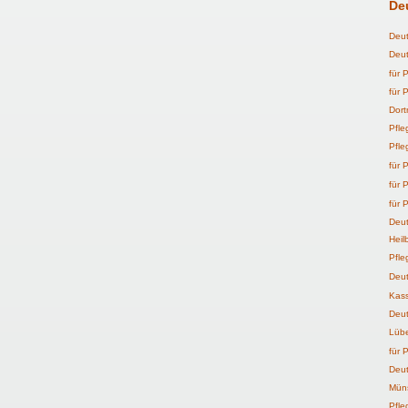
De
Deut
Deut
für
P
für 
Dor
Pfle
Pfle
für
P
für 
für
P
Deut
Heil
Pfle
Deut
Kass
Deut
Lüb
für
P
Deut
Mün
Pfle