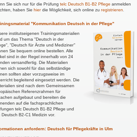
n Sie sich nur für die Prüfung
telc Deutsch B1-B2 Pflege
anmelden
chten, haben Sie
hier
die Möglichkeit, sich online zu
registrieren
.
ainingsmaterial "Kommunikation Deutsch in der Pflege"
ere institutseigenen Trainingsmaterialien
d um das Thema "Deutsch in der
ege", "Deutsch für Ärzte und Mediziner"
nen Sie bequem online bestellen. Alle
ikel sind in der Regel innerhalb von 24
nden versandfertig. Die Materialien
nen sich sowohl für das selbständige
nen sollten aber vorzugsweise im
erricht begleitend eingesetzt werden. Die
terialien sind nach dem Gemeinsamen
ropäischen Referenzrahmen für
achen aufgebaut und bereiten die
nenden auf die fachsprachlichen
fungen telc Deutsch B1-B2 Pflege und
c Deutsch B2-C1 Medizin vor.
ormationen anfordern: Deutsch für Pflegekräfte in Ulm