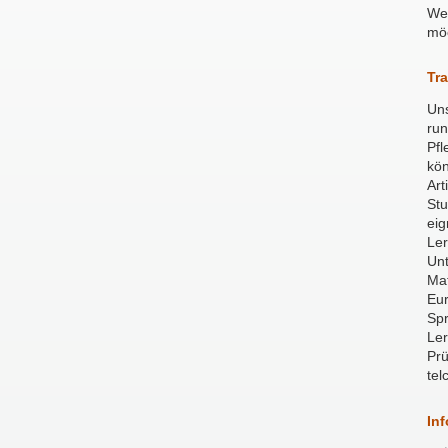
Wen
mö
Tr
Uns
run
Pfl
kön
Art
Stu
eig
Ler
Unt
Ma
Eu
Spr
Ler
Prü
tel
Inf