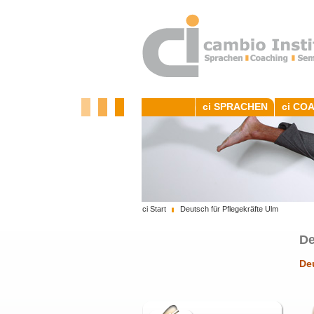
ci SPRACHEN
ci CO
ci Start
Deutsch für Pflegekräfte Ulm
De
Deu