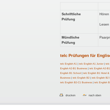
Schriftliche
Hören
Prüfung
Lesen 
Mündliche
Paarp
Prüfung
telc Prüfungen für Englis
telc English A1
|
telc English A1 Junior
|
tel
English A2-B1 Business
|
telc English A2-B
English B1 School
|
telc English B1 Hotel 
Business
|
telc English B2
|
telc English B2
telc English B2-C1 Business
|
telc English B
drucken
nach oben