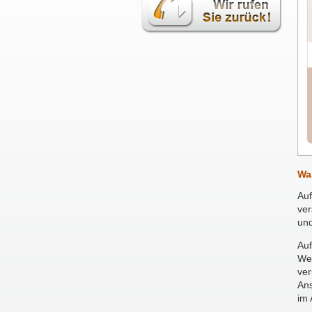
Wa
Auf
ver
und
Auf
Wei
ver
Ans
im 