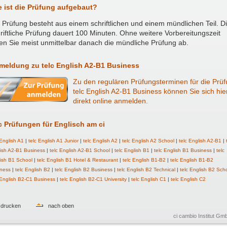
e ist die Prüfung aufgebaut?
 Prüfung besteht aus einem schriftlichen und einem mündlichen Teil. D
riftliche Prüfung dauert 100 Minuten. Ohne weitere Vorbereitungszeit
en Sie meist unmittelbar danach die mündliche Prüfung ab.
meldung zu telc English A2-B1 Business
Zu den regulären Prüfungsterminen für die Prü
telc English A2-B1 Business können Sie sich hie
direkt online anmelden.
c Prüfungen für Englisch am ci
 English A1
|
telc English A1 Junior
|
telc English A2
|
telc English A2 School
|
telc English A2-B1
|
ish A2-B1 Business
|
telc English A2-B1 School
|
telc English B1
|
telc English B1 Business
|
telc
ish B1 School
|
telc English B1 Hotel & Restaurant
|
telc English B1-B2
|
telc English B1-B2
ness
|
telc English B2
|
telc English B2 Business
|
telc English B2 Technical
|
telc English B2 Sch
 English B2-C1 Business
|
telc English B2-C1 University
|
telc English C1
|
telc English C2
drucken
nach oben
ci cambio Institut G