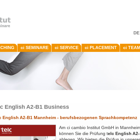
DE
ACHING
ci SEMINARE
ci SERVICE
ci PLACEMENT
ci TEA
lc English A2-B1 Business
lc English A2-B1 Mannheim - berufsbezogenen Sprachkompetenz
Am ci cambio Institut GmbH in Mannhei
können Sie die Prüfung t
elc English A2
ablegen. Wir bieten die Prüfun in unser