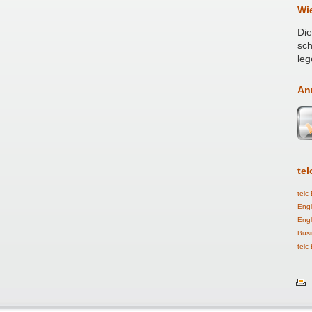
Wi
Die
sch
leg
An
tel
telc
Engl
Engl
Busi
telc