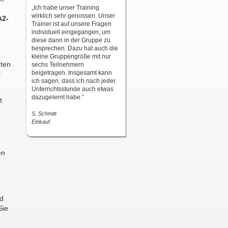
„Ich habe unser Training
wirklich sehr genossen. Unser
A2-
Trainer ist auf unsere Fragen
individuell eingegangen, um
diese dann in der Gruppe zu
besprechen. Dazu hat auch die
kleine Gruppengröße mit nur
eten
sechs Teilnehmern
beigetragen. Insgesamt kann
l
ich sagen, dass ich nach jeder
Unterrichtsstunde auch etwas
dazugelernt habe.”
t
S. Schmitt
Einkauf
en
nd
Sie