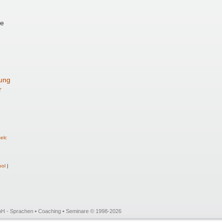
ie
fung
r
telc
ool
|
mbH - Sprachen ▪ Coaching ▪ Seminare © 1998-2026