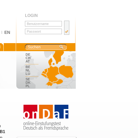
LOGIN
I
EN
M
DE
CH
AT
BE
NL
LU
SE
DK
PL
m
-B1
em