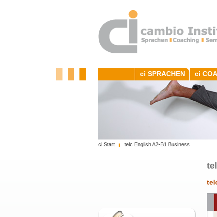
ci SPRACHEN
ci CO
ci Start
telc English A2-B1 Business
te
te